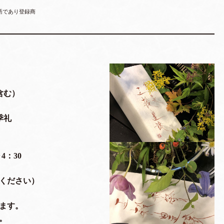
語であり登録商
を含む）
季礼
4：30
ください）
ます。
。