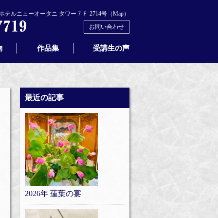
テルニューオータニ タワー７Ｆ 2714号（
Map
）
お問い合わせ
物
作品集
受講生の声
最近の記事
2026年 蓮葉の宴