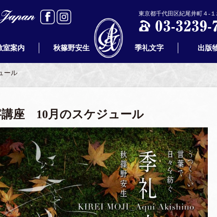
東京都千代田区紀尾井町４-１ホ
教室案内
秋篠野安生
季礼文字
出版
ュール
講座 10月のスケジュール