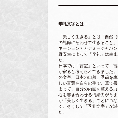
季礼文字とは－
「美しく生きる」とは「自然（
の礼節にそわせて生きること」
ネーションアカデミージャパン
野安生によって「季礼」は生ま
た。
日本では「言霊」といって、言
が宿ると考えられてきました。
の文字、日本の自然、季節を表
しい言葉を自らの手で、筆で書
よって、自分の内面を整える力
心を響き合わせる情緒力が育ま
が「美しく生きる」ことにつな
く。そうして「季礼文字」が誕
た。