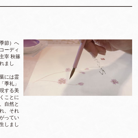
季節）へ
コーディ
主宰 秋篠
れまし
葉には霊
「季礼」
現する美
くことに
、自然と
れ、それ
がってい
生しまし